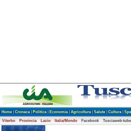
Home
Cronaca
Politica
Economia
Agricoltura
Salute
Cultura
Spe
Viterbo
Provincia
Lazio
Italia/Mondo
Facebook
Tusciaweb-tube