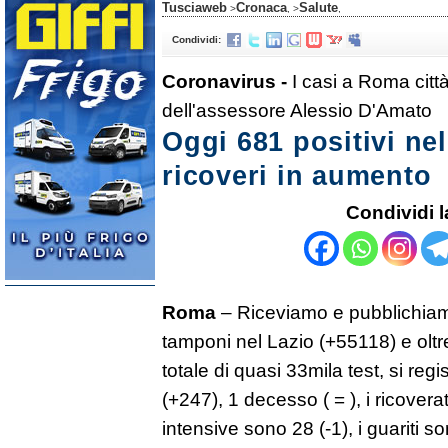
Tusciaweb
Cronaca
Salute
>
, >
,
Condividi:
Coronavirus -
I casi a Roma citt
dell'assessore Alessio D'Amato
Oggi 681 positivi ne
ricoveri in aumento
Condividi l
Roma
– Riceviamo e pubblichiam
tamponi nel Lazio (+55118) e oltr
totale di quasi 33mila test, si reg
(+247), 1 decesso ( = ), i ricovera
intensive sono 28 (-1), i guariti s