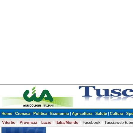
Home
Cronaca
Politica
Economia
Agricoltura
Salute
Cultura
Spe
Viterbo
Provincia
Lazio
Italia/Mondo
Facebook
Tusciaweb-tube