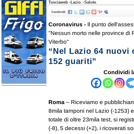
Tusciaweb
Lazio
Salute
>
, >
,
Condividi:
Coronavirus -
Il punto dell'asse
"Nessun morto nelle province di R
Viterbo"
“Nel Lazio 64 nuovi 
152 guariti”
Condividi l
Roma
– Riceviamo e pubblichiam
8mila tamponi nel Lazio (-1253) e 
totale di oltre 23mila test, si regi
(-8), 5 decessi (+2), i ricoverati s