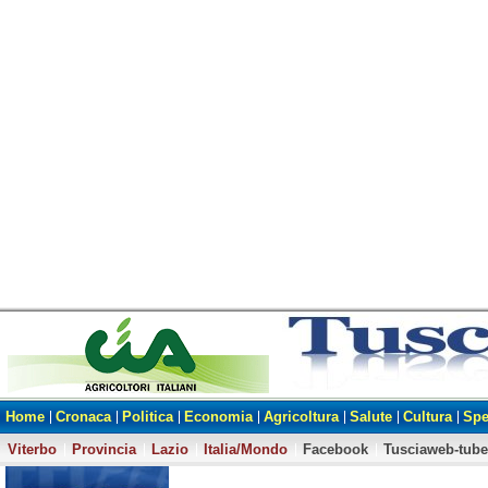
Home
Cronaca
Politica
Economia
Agricoltura
Salute
Cultura
Spe
Viterbo
Provincia
Lazio
Italia/Mondo
Facebook
Tusciaweb-tube