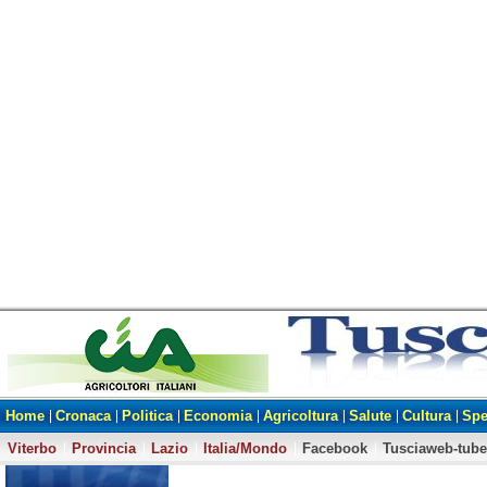
Home
Cronaca
Politica
Economia
Agricoltura
Salute
Cultura
Spe
Viterbo
Provincia
Lazio
Italia/Mondo
Facebook
Tusciaweb-tube