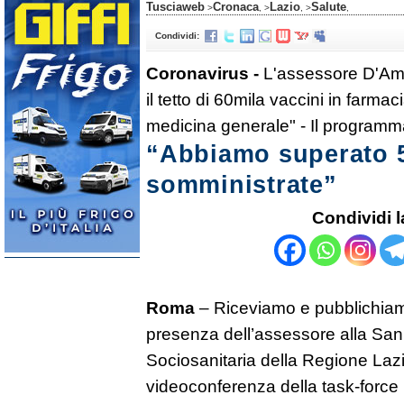
Tusciaweb
Cronaca
Lazio
Salute
>
, >
, >
,
Condividi:
Coronavirus -
L'assessore D'Amat
il tetto di 60mila vaccini in farma
medicina generale" - Il programm
“Abbiamo superato 5,
somministrate”
Condividi l
Roma
– Riceviamo e pubblichiam
presenza dell’assessore alla Sani
Sociosanitaria della Regione Laz
videoconferenza della task-force 