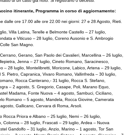
ontatto di un caso già noto. Si registrano 0 decessi.
accino itinerante, Programma in corso di aggiornamento:
ne dalle ore 17.00 alle ore 22.00 nei giorni: 27 e 28 Agosto, Rieti.
lio, Villa Latina, Terelle e Belmonte Castello – 27 luglio,
ndata e Viticuso – 28 luglio, Coreno Ausonio e S. Ambrogio
o Colle San Magno.
 Cerrano, Gerano, San Paolo dei Cavalieri, Marcellina – 26 luglio,
lepietra, Jenna – 27 luglio, Cineto Romano, Saracinesco,
– 28 luglio, Montelibretti, Moricone, Labico, Artena – 29 luglio,
 S. Pietro, Capranica, Vivaro Romano, Vallinfreda – 30 luglio,
Romano, Rocca Canterano,- 31 luglio, Rocca S. Stefano,
legra – 2 agosto, S. Gregorio, Casape, Poli, Marano Equo,
astel Madama, Fonte Nuova – 4 agosto, Sambuci, Ciciliano,
elo Romano – 5 agosto, Mandela, Rocca Giovine, Camerata
agosto, Gallicano, Cervara di Roma, Arsoli.
o Rocca Priora e Albano – 25 luglio, Nemi – 26 luglio,
o, Colonna – 28 luglio, Frascati – 29 luglio, Ardea – Nuova
astel Gandolfo – 31 luglio, Anzio, Marino – 1 agosto, Tor San