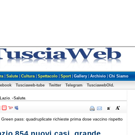
ra
Salute
Cultura
Spettacolo
Sport
Gallery
Archivio
Chi Siamo
cebook
Tusciaweb-tube
Twitter
Telegram
TusciawebOld.
Lazio
Salute
, >
,
o Green pass: quadruplicate richieste prima dose vaccino rispetto
azio 854 nuovi casi, grande