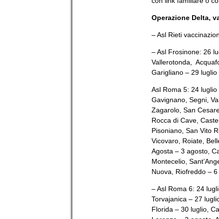
con link familiare o c
Operazione Delta, v
– Asl Rieti vaccinazio
– Asl Frosinone: 26 lug
Vallerotonda, Acquafo
Garigliano – 29 lugli
Asl Roma 5: 24 luglio
Gavignano, Segni, Val
Zagarolo, San Cesareo 
Rocca di Cave, Castel
Pisoniano, San Vito 
Vicovaro, Roiate, Bel
Agosta – 3 agosto, C
Montecelio, Sant’Ang
Nuova, Riofreddo – 6 
– Asl Roma 6: 24 lugli
Torvajanica – 27 lugli
Florida – 30 luglio, C