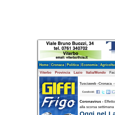
Home
Cronaca
Politica
Economia
Agricoltu
Viterbo
Provincia
Lazio
Italia/Mondo
Fa
Tusciaweb
Cronaca
>
, >
Condividi:
Coronavirus -
Effett
alla scorsa settimana
Oggi nel L