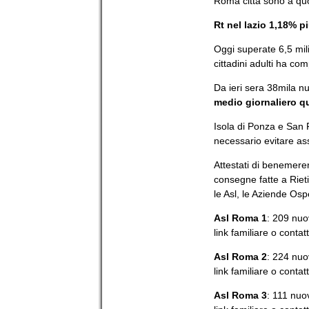
Roma città sono a qu
Rt nel lazio 1,18% p
Oggi superate 6,5 mili
cittadini adulti ha com
Da ieri sera 38mila n
medio giornaliero qu
Isola di Ponza e San F
necessario evitare a
Attestati di benemere
consegne fatte a Rieti
le Asl, le Aziende Osped
Asl Roma 1
: 209 nuov
link familiare o contat
Asl Roma 2
: 224 nuov
link familiare o conta
Asl Roma 3
: 111 nuov