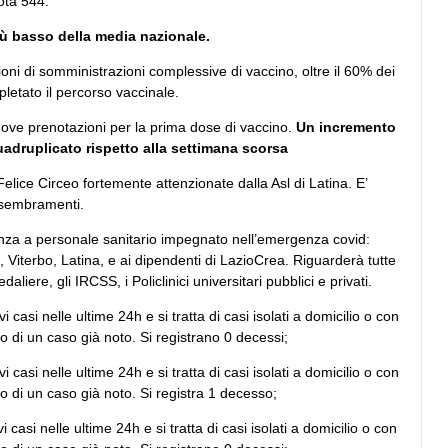
ota 544.
iù basso della media nazionale.
oni di somministrazioni complessive di vaccino, oltre il 60% dei
pletato il percorso vaccinale.
uove prenotazioni per la prima dose di vaccino.
Un incremento
adruplicato rispetto alla settimana scorsa
elice Circeo fortemente attenzionate dalla Asl di Latina. E’
ssembramenti.
nza a personale sanitario impegnato nell’emergenza covid:
, Viterbo, Latina, e ai dipendenti di LazioCrea. Riguarderà tutte
aliere, gli IRCSS, i Policlinici universitari pubblici e privati.
i casi nelle ultime 24h e si tratta di casi isolati a domicilio o con
to di un caso già noto. Si registrano 0 decessi;
i casi nelle ultime 24h e si tratta di casi isolati a domicilio o con
tto di un caso già noto. Si registra 1 decesso;
i casi nelle ultime 24h e si tratta di casi isolati a domicilio o con