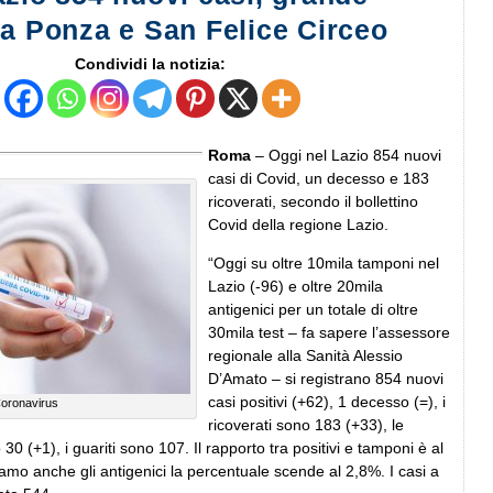
 a Ponza e San Felice Circeo
Condividi la notizia:
Roma
– Oggi nel Lazio 854 nuovi
casi di Covid, un decesso e 183
ricoverati, secondo il bollettino
Covid della regione Lazio.
“Oggi su oltre 10mila tamponi nel
Lazio (-96) e oltre 20mila
antigenici per un totale di oltre
30mila test – fa sapere l’assessore
regionale alla Sanità Alessio
D’Amato – si registrano 854 nuovi
casi positivi (+62), 1 decesso (=), i
oronavirus
ricoverati sono 183 (+33), le
30 (+1), i guariti sono 107. Il rapporto tra positivi e tamponi è al
mo anche gli antigenici la percentuale scende al 2,8%. I casi a