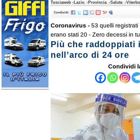
Tusciaweb
Lazio
Provincia
Salute
Viterb
>
, >
, >
, >
Condividi:
Coronavirus -
53 quelli registrati
erano stati 20 - Zero decessi in tut
Più che raddoppiati 
nell’arco di 24 ore
Condividi l