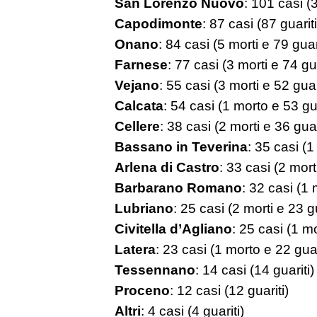
San Lorenzo Nuovo
: 101 casi (3
Capodimonte
: 87 casi (87 guariti
Onano
: 84 casi (5 morti e 79 guari
Farnese
: 77 casi (3 morti e 74 gua
Vejano
: 55 casi (3 morti e 52 guar
Calcata
: 54 casi (1 morto e 53 gua
Cellere
: 38 casi (2 morti e 36 guar
Bassano in Teverina
: 35 casi (1
Arlena di Castro
: 33 casi (2 mort
Barbarano Romano
: 32 casi (1 
Lubriano
: 25 casi (2 morti e 23 gu
Civitella d’Agliano
: 25 casi (1 mo
Latera
: 23 casi (1 morto e 22 guar
Tessennano
: 14 casi (14 guariti)
Proceno
: 12 casi (12 guariti)
Altri
: 4 casi (4 guariti)