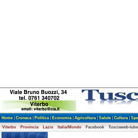
Home
Cronaca
Politica
Economia
Agricoltura
Salute
Cultura
Spe
Viterbo
Provincia
Lazio
Italia/Mondo
Facebook
Tusciaweb-tube