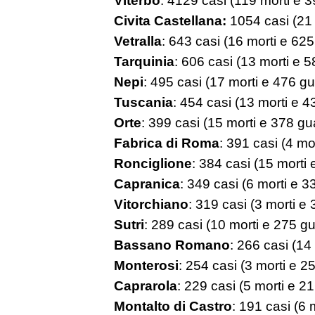
Civita Castellana:
1054 casi (21 
Vetralla
: 643 casi (16 morti e 625 
Tarquinia
: 606 casi (13 morti e 58
Nepi
: 495 casi (17 morti e 476 gua
Tuscania
: 454 casi (13 morti e 43
Orte
: 399 casi (15 morti e 378 gua
Fabrica di Roma
: 391 casi (4 mor
Ronciglione
: 384 casi (15 morti 
Capranica
: 349 casi (6 morti e 33
Vitorchiano
: 319 casi (3 morti e 
Sutri
: 289 casi (10 morti e 275 gua
Bassano Romano
: 266 casi (14 
Monterosi
: 254 casi (3 morti e 25
Caprarola
: 229 casi (5 morti e 21
Montalto di Castro
: 191 casi (6 