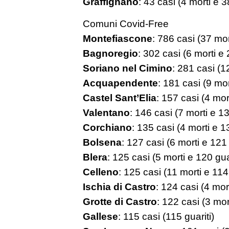
Graffignano
: 43 casi (4 morti e 3
Comuni Covid-Free
Montefiascone
: 786 casi (37 mor
Bagnoregio
: 302 casi (6 morti e 
Soriano nel Cimino
: 281 casi (1
Acquapendente
: 181 casi (9 mor
Castel Sant’Elia
: 157 casi (4 mor
Valentano
: 146 casi (7 morti e 13
Corchiano
: 135 casi (4 morti e 13
Bolsena
: 127 casi (6 morti e 121 
Blera
: 125 casi (5 morti e 120 guar
Celleno
: 125 casi (11 morti e 114 
Ischia di Castro
: 124 casi (4 mort
Grotte di Castro
: 122 casi (3 mor
Gallese
: 115 casi (115 guariti)