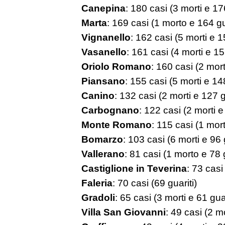
Canepina
: 180 casi (3 morti e 176
Marta
: 169 casi (1 morto e 164 gu
Vignanello
: 162 casi (5 morti e 1
Vasanello
: 161 casi (4 morti e 15
Oriolo Romano
: 160 casi (2 mort
Piansano
: 155 casi (5 morti e 148
Canino
: 132 casi (2 morti e 127 g
Carbognano
: 122 casi (2 morti e
Monte Romano
: 115 casi (1 mort
Bomarzo
: 103 casi (6 morti e 96 
Vallerano
: 81 casi (1 morto e 78 g
Castiglione in Teverina
: 73 casi
Faleria
: 70 casi (69 guariti)
Gradoli
: 65 casi (3 morti e 61 guar
Villa San Giovanni
: 49 casi (2 mo