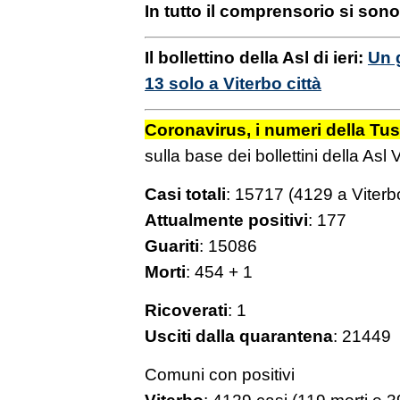
In tutto il comprensorio si sono
Il bollettino della Asl di ieri:
Un 
13 solo a Viterbo città
Coronavirus, i numeri della Tus
sulla base dei bollettini della Asl 
Casi totali
: 15717 (4129 a Viterb
Attualmente positivi
: 177
Guariti
: 15086
Morti
: 454 + 1
Ricoverati
: 1
Usciti dalla quarantena
: 21449
Comuni con positivi
Viterbo
: 4129 casi (119 morti e 3