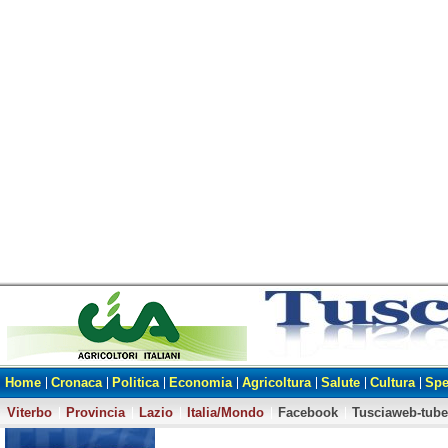
Home
Cronaca
Politica
Economia
Agricoltura
Salute
Cultura
Spe
Viterbo
Provincia
Lazio
Italia/Mondo
Facebook
Tusciaweb-tube