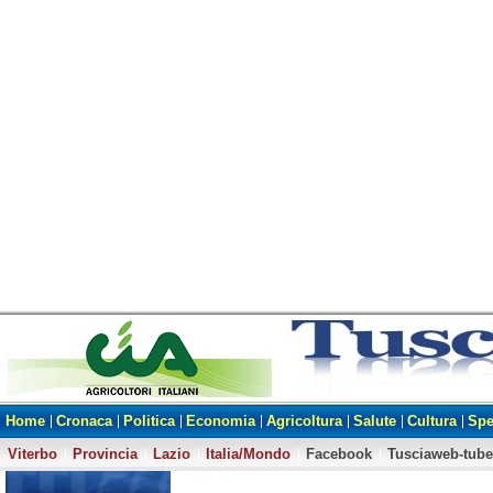
Home
Cronaca
Politica
Economia
Agricoltura
Salute
Cultura
Spe
Viterbo
Provincia
Lazio
Italia/Mondo
Facebook
Tusciaweb-tube