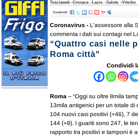
Tusciaweb
Cronaca
Lazio
Salute
Viterbo
>
, >
, >
, >
,
Condividi:
Coronavirus -
L'assessore alla 
commenta i dati sui contagi nel L
“Quattro casi nelle p
Roma città”
Condividi l
Roma
– “Oggi su oltre 8mila tamp
13mila antigenici per un totale di o
104 nuovi casi positivi (+46), 7 de
144 (+9). I guariti sono 247, le ter
rapporto tra positivi e tamponi è