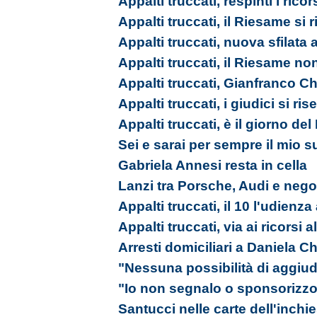
Appalti truccati, respinti i ricor
Appalti truccati, il Riesame si 
Appalti truccati, nuova sfilata
Appalti truccati, il Riesame no
Appalti truccati, Gianfranco Ch
Appalti truccati, i giudici si ri
Appalti truccati, è il giorno de
Sei e sarai per sempre il mio s
Gabriela Annesi resta in cella
Lanzi tra Porsche, Audi e nego
Appalti truccati, il 10 l'udienz
Appalti truccati, via ai ricorsi 
Arresti domiciliari a Daniela Ch
"Nessuna possibilità di aggiudi
"Io non segnalo o sponsorizzo
Santucci nelle carte dell'inchi