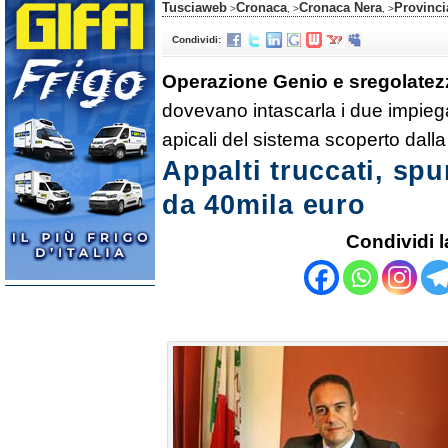
Tusciaweb
Cronaca
Cronaca Nera
Provinci
>
, >
, >
Condividi:
Operazione Genio e sregolatez
dovevano intascarla i due impiegat
apicali del sistema scoperto dalla
Appalti truccati, sp
da 40mila euro
Condividi l