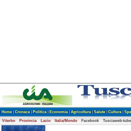
Home
Cronaca
Politica
Economia
Agricoltura
Salute
Cultura
Spe
Viterbo
Provincia
Lazio
Italia/Mondo
Facebook
Tusciaweb-tube