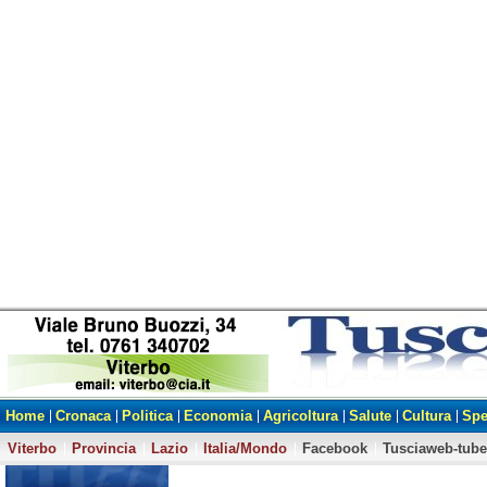
Home
Cronaca
Politica
Economia
Agricoltura
Salute
Cultura
Spe
Viterbo
Provincia
Lazio
Italia/Mondo
Facebook
Tusciaweb-tube