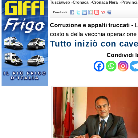
Tusciaweb
Cronaca
Cronaca Nera
Provinci
>
, >
, >
Condividi:
Corruzione e appalti truccati -
L
costola della vecchia operazione
Tutto iniziò con cave
Condividi l