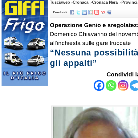
Tusciaweb
Cronaca
Cronaca Nera
Provinci
>
, >
, >
Condividi:
Operazione Genio e sregolatez
Domenico Chiavarino del novembr
all'inchiesta sulle gare truccate
“Nessuna possibilità
gli appalti”
Condividi l