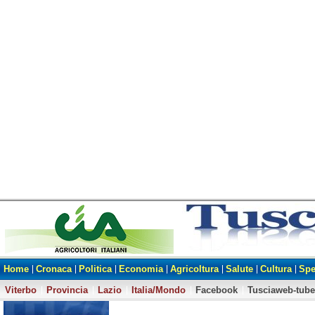
Home
Cronaca
Politica
Economia
Agricoltura
Salute
Cultura
Spe
Viterbo
Provincia
Lazio
Italia/Mondo
Facebook
Tusciaweb-tube