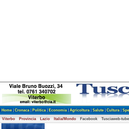
Home
Cronaca
Politica
Economia
Agricoltura
Salute
Cultura
Spe
Viterbo
Provincia
Lazio
Italia/Mondo
Facebook
Tusciaweb-tube