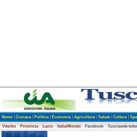
Home
Cronaca
Politica
Economia
Agricoltura
Salute
Cultura
Spe
Viterbo
Provincia
Lazio
Italia/Mondo
Facebook
Tusciaweb-tube