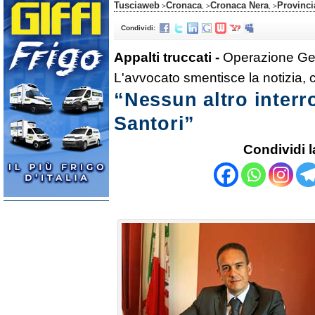
Tusciaweb
Cronaca
Cronaca Nera
Provinci
>
, >
, >
Condividi:
Appalti truccati -
Operazione Gen
L'avvocato smentisce la notizia, 
“Nessun altro interr
Santori”
Condividi l