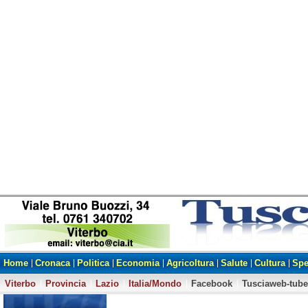
Home
Cronaca
Politica
Economia
Agricoltura
Salute
Cultura
Spe
Viterbo
Provincia
Lazio
Italia/Mondo
Facebook
Tusciaweb-tube