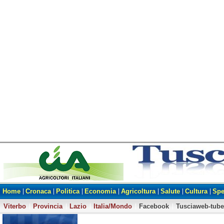
Home
Cronaca
Politica
Economia
Agricoltura
Salute
Cultura
Spe
Viterbo
Provincia
Lazio
Italia/Mondo
Facebook
Tusciaweb-tube