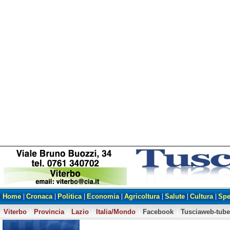
Home
Cronaca
Politica
Economia
Agricoltura
Salute
Cultura
Spe
Viterbo
Provincia
Lazio
Italia/Mondo
Facebook
Tusciaweb-tube