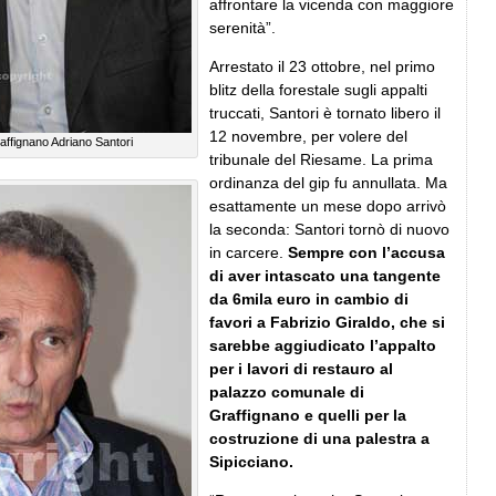
affrontare la vicenda con maggiore
serenità”.
Arrestato il 23 ottobre, nel primo
blitz della forestale sugli appalti
truccati, Santori è tornato libero il
12 novembre, per volere del
raffignano Adriano Santori
tribunale del Riesame. La prima
ordinanza del gip fu annullata. Ma
esattamente un mese dopo arrivò
la seconda: Santori tornò di nuovo
in carcere.
Sempre con l’accusa
di aver intascato una tangente
da 6mila euro in cambio di
favori a Fabrizio Giraldo, che si
sarebbe aggiudicato l’appalto
per i lavori di restauro al
palazzo comunale di
Graffignano e quelli per la
costruzione di una palestra a
Sipicciano.