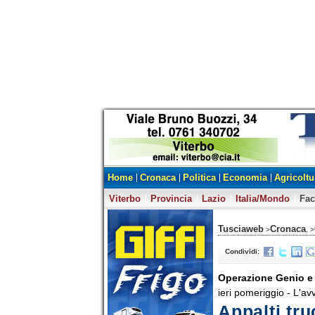
Home
Cronaca
Politica
Economia
Agricoltu
Viterbo
Provincia
Lazio
Italia/Mondo
Fa
Tusciaweb
Cronaca
>
, >
Condividi:
Operazione Genio e 
ieri pomeriggio - L'av
Appalti tru