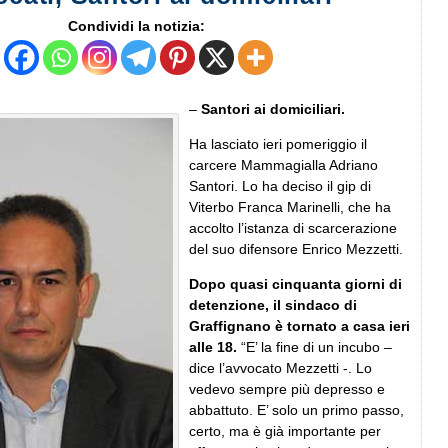
Condividi la notizia:
–
Santori ai domiciliari.
Ha lasciato ieri pomeriggio il
carcere Mammagialla Adriano
Santori. Lo ha deciso il gip di
Viterbo Franca Marinelli, che ha
accolto l’istanza di scarcerazione
del suo difensore Enrico Mezzetti.
Dopo quasi cinquanta giorni di
detenzione, il sindaco di
Graffignano è tornato a casa ieri
alle 18.
“E’ la fine di un incubo –
dice l’avvocato Mezzetti -. Lo
vedevo sempre più depresso e
abbattuto. E’ solo un primo passo,
certo, ma è già importante per