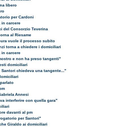
na libero
oro
atorio per Cardoni
 in carcere
ici del Consorzio Teverina
 torna al Riesame
cura vuole il processo subito
nzi torna a chiedere i domiciliari
 in carcere
mostro e non ha preso tangenti"
esti domiciliari
 Santori chiedeva una tangente..."
domiciliari
parlato
 pm
 Gabriela Annesi
a interferire con quella gara"
liari
ore davanti al pm
rogatorio per Santori"
che Giraldo ai domiciliari