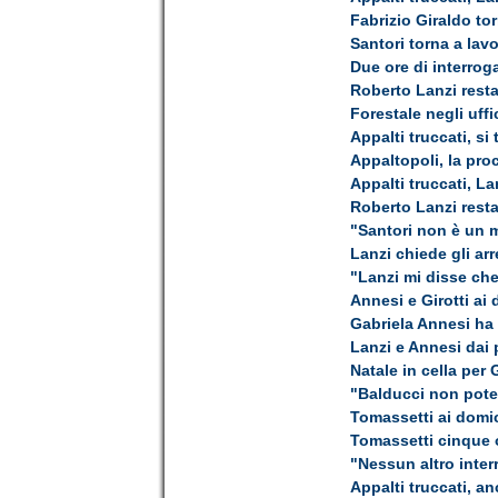
Fabrizio Giraldo tor
Santori torna a lav
Due ore di interrog
Roberto Lanzi resta
Forestale negli uff
Appalti truccati, si
Appaltopoli, la pro
Appalti truccati, La
Roberto Lanzi resta
"Santori non è un 
Lanzi chiede gli arr
"Lanzi mi disse che
Annesi e Girotti ai 
Gabriela Annesi ha 
Lanzi e Annesi dai
Natale in cella per
"Balducci non potev
Tomassetti ai domici
Tomassetti cinque 
"Nessun altro inter
Appalti truccati, an