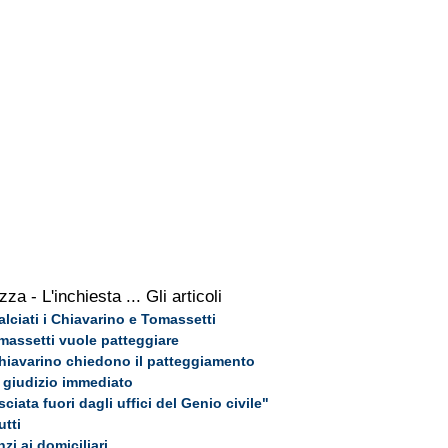
zza - L'inchiesta
... Gli articoli
ralciati i Chiavarino e Tomassetti
omassetti vuole patteggiare
 Chiavarino chiedono il patteggiamento
a giudizio immediato
ciata fuori dagli uffici del Genio civile"
utti
nzi ai domiciliari