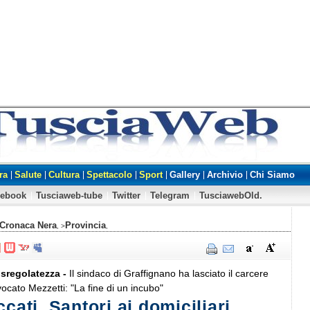
ra
Salute
Cultura
Spettacolo
Sport
Gallery
Archivio
Chi Siamo
cebook
Tusciaweb-tube
Twitter
Telegram
TusciawebOld.
Cronaca Nera
Provincia
, >
,
sregolatezza -
Il sindaco di Graffignano ha lasciato il carcere
vocato Mezzetti: "La fine di un incubo"
ccati, Santori ai domiciliari