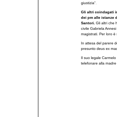
giustizia”.
Gli altri coindagati 
dei pm alle istanze 
Santori.
Gli altri che
civile Gabriela Annesi
magistrati. Per loro 
In attesa del parere d
presunto deus ex mach
Il suo legale Carmelo
telefonare alla madre 