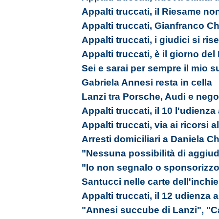
Appalti truccati, il Riesame no
Appalti truccati, Gianfranco Ch
Appalti truccati, i giudici si ri
Appalti truccati, è il giorno de
Sei e sarai per sempre il mio s
Gabriela Annesi resta in cella
Lanzi tra Porsche, Audi e nego
Appalti truccati, il 10 l'udienz
Appalti truccati, via ai ricorsi 
Arresti domiciliari a Daniela Ch
"Nessuna possibilità di aggiudi
"Io non segnalo o sponsorizzo
Santucci nelle carte dell'inchi
Appalti truccati, il 12 udienza
"Annesi succube di Lanzi", "C