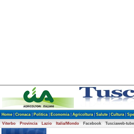
Home
Cronaca
Politica
Economia
Agricoltura
Salute
Cultura
Spe
Viterbo
Provincia
Lazio
Italia/Mondo
Facebook
Tusciaweb-tube