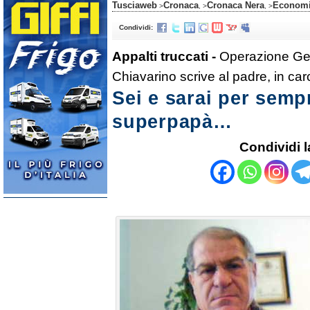
Tusciaweb
Cronaca
Cronaca Nera
Econom
>
, >
, >
Condividi:
Appalti truccati -
Operazione Gen
Chiavarino scrive al padre, in c
Sei e sarai per sempr
superpapà…
Condividi l