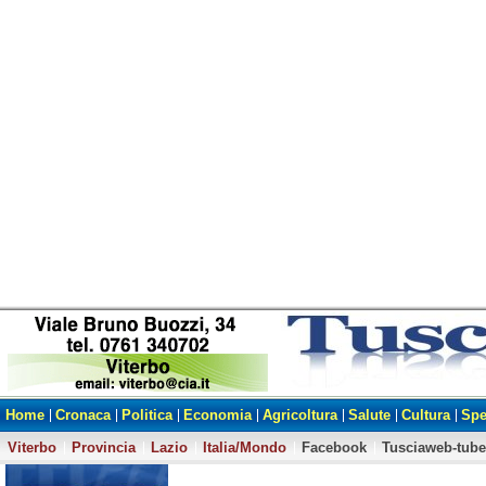
Home
Cronaca
Politica
Economia
Agricoltura
Salute
Cultura
Spe
Viterbo
Provincia
Lazio
Italia/Mondo
Facebook
Tusciaweb-tube