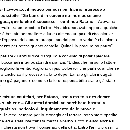
er l’avvocato, il motivo per cui i pm hanno interesse a
ù possibile. “Se Lanzi è in carcere noi non possiamo
r gara, quello che è successo – continua Ratano
-. Avevamo
intervallo tra un arresto e l’altro. Ma abbiamo avuto appena qualche
 è bastato per mettere a fuoco almeno un paio di circostanze
l’opposto del quadro prospettato dai pm. La verità è che siamo
pezzo per pezzo questo castello. Quindi, la procura ha paura”.
arlare? Lanzi si dice tranquillo e convinto di poter spiegare.
occa agli interrogatori di garanzia. “L’idea che mi sono fatto è
 vogliono la verità. Vogliono di più. Colpevoli che parlino, anche se
 e anche se il processo va fatto dopo. Lanzi e gli altri indagati
nno già pagando, come se le loro responsabilità siano già state
.
e misure cautelari, per Ratano, lascia molto a desiderare.
 si chiede – Gli arresti domiciliari sarebbero bastati a
 qualsiasi pericolo di inquinamento delle prove e
to.
Invece, sempre per la strategia del terrore, sono state spedite
ne ed è stata intercettata mezza Viterbo. Ecco svelato anche il
inchiesta non trova il consenso della città. Entro l’anno prossimo