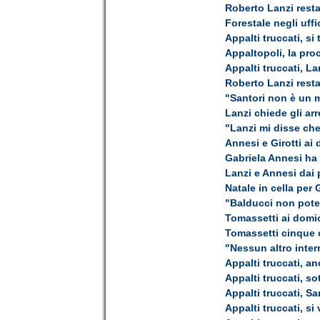
Roberto Lanzi resta
Forestale negli uff
Appalti truccati, si
Appaltopoli, la pro
Appalti truccati, La
Roberto Lanzi resta
"Santori non è un 
Lanzi chiede gli arr
"Lanzi mi disse che
Annesi e Girotti ai 
Gabriela Annesi ha 
Lanzi e Annesi dai
Natale in cella per
"Balducci non potev
Tomassetti ai domici
Tomassetti cinque 
"Nessun altro inter
Appalti truccati, an
Appalti truccati, s
Appalti truccati, San
Appalti truccati, si