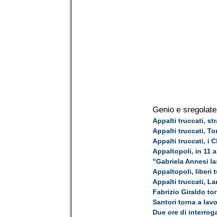
Genio e sregolate
Appalti truccati, st
Appalti truccati, T
Appalti truccati, i
Appaltopoli, in 11 
"Gabriela Annesi las
Appaltopoli, liberi t
Appalti truccati, La
Fabrizio Giraldo tor
Santori torna a lav
Due ore di interrog