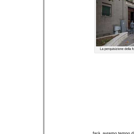
La perquisizione della fo
farà, avremo tempo di 