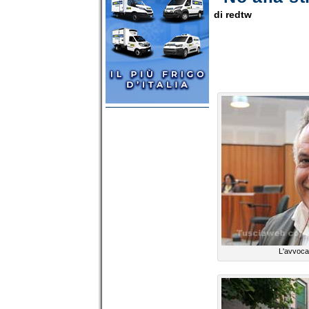
di redtw
L'avvoca