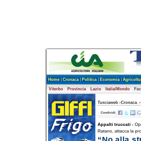
Home
Cronaca
Politica
Economia
Agricoltu
Viterbo
Provincia
Lazio
Italia/Mondo
Fa
Tusciaweb
Cronaca
>
, >
Condividi:
Appalti truccati -
Ope
Ratano, attacca la pr
“No alla st