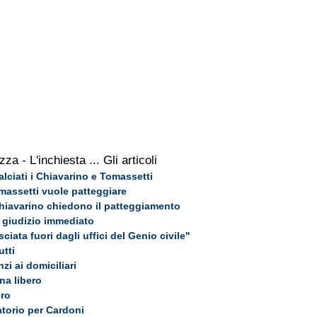
zza - L'inchiesta
... Gli articoli
ralciati i Chiavarino e Tomassetti
omassetti vuole patteggiare
 Chiavarino chiedono il patteggiamento
a giudizio immediato
ciata fuori dagli uffici del Genio civile"
utti
nzi ai domiciliari
na libero
oro
atorio per Cardoni