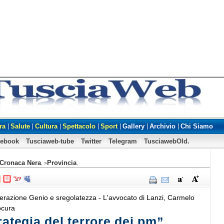
ra
Salute
Cultura
Spettacolo
Sport
Gallery
Archivio
Chi Siamo
cebook
Tusciaweb-tube
Twitter
Telegram
TusciawebOld.
Cronaca Nera
Provincia
, >
,
razione Genio e sregolatezza - L'avvocato di Lanzi, Carmelo
ocura
rategia del terrore dei pm”