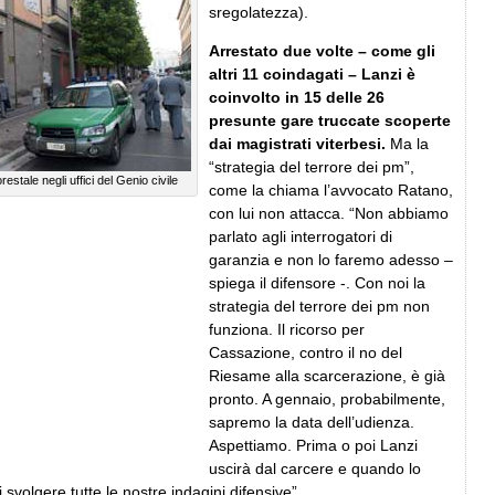
sregolatezza).
Arrestato due volte – come gli
altri 11 coindagati – Lanzi è
coinvolto in 15 delle 26
presunte gare truccate scoperte
dai magistrati viterbesi.
Ma la
“strategia del terrore dei pm”,
restale negli uffici del Genio civile
come la chiama l’avvocato Ratano,
con lui non attacca. “Non abbiamo
parlato agli interrogatori di
garanzia e non lo faremo adesso –
spiega il difensore -. Con noi la
strategia del terrore dei pm non
funziona. Il ricorso per
Cassazione, contro il no del
Riesame alla scarcerazione, è già
pronto. A gennaio, probabilmente,
sapremo la data dell’udienza.
Aspettiamo. Prima o poi Lanzi
uscirà dal carcere e quando lo
svolgere tutte le nostre indagini difensive”.