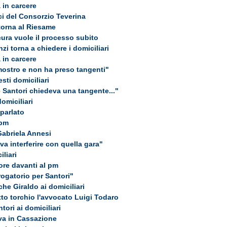
 in carcere
ici del Consorzio Teverina
 torna al Riesame
cura vuole il processo subito
nzi torna a chiedere i domiciliari
 in carcere
mostro e non ha preso tangenti"
esti domiciliari
 Santori chiedeva una tangente..."
domiciliari
parlato
 pm
 Gabriela Annesi
a interferire con quella gara"
liari
ore davanti al pm
rogatorio per Santori"
che Giraldo ai domiciliari
otto torchio l'avvocato Luigi Todaro
tori ai domiciliari
 va in Cassazione