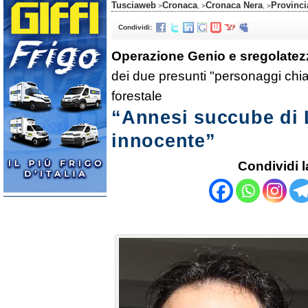
Tusciaweb
Cronaca
Cronaca Nera
Provinci
>
, >
, >
Condividi:
Operazione Genio e sregolatez
dei due presunti "personaggi chia
forestale
“Annesi succube di 
innocente”
Condividi l