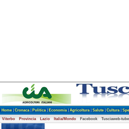
Home
Cronaca
Politica
Economia
Agricoltura
Salute
Cultura
Spe
Viterbo
Provincia
Lazio
Italia/Mondo
Facebook
Tusciaweb-tube