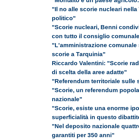
"Montalto è un paese agricolo:
"Il no alle scorie nucleari nell
politico"
"Scorie nucleari, Benni condivi
con tutto il consiglio comunal
"L'amministrazione comunale si
scorie a Tarquinia"
Riccardo Valentini: "Scorie radi
di scelta della aree adatte"
"Referendum territoriale sulle 
"Scorie, un referendum popolar
nazionale"
"Scorie, esiste una enorme ipo
superficialità in questo dibattito
"Nel deposito nazionale quattro
garantiti per 350 anni"