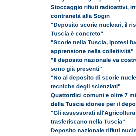
Stoccaggio rifiuti radioattivi, i
contrarietà alla Sogin
"Deposito scorie nucleari, il ri
Tuscia è concreto"
"Scorie nella Tuscia, ipotesi f
apprensione nella collettività"
"Il deposito nazionale va costr
sono già presenti"
"No al deposito di scorie nucle
tecniche degli scienziati"
Quattordici comuni e oltre 7 mil
della Tuscia idonee per il dep
"Gli assessorati all'Agricoltura
trasferiscano nella Tuscia"
Deposito nazionale rifiuti nucle