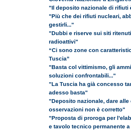
"Il deposito nazionale di rifiuti 
"Più che dei rifiuti nucleari, 
gestirli..."
"Dubbi e riserve sui siti ritenuti
radioattivi"
“Ci sono zone con caratteristic
Tuscia”
"Basta col vittimismo, gli amm
soluzioni confrontabili..."
"La Tuscia ha già concesso tan
adesso basta"
"Deposito nazionale, dare alle 
osservazioni non è corretto"
"Proposta di proroga per l’ela
e tavolo tecnico permanente a d