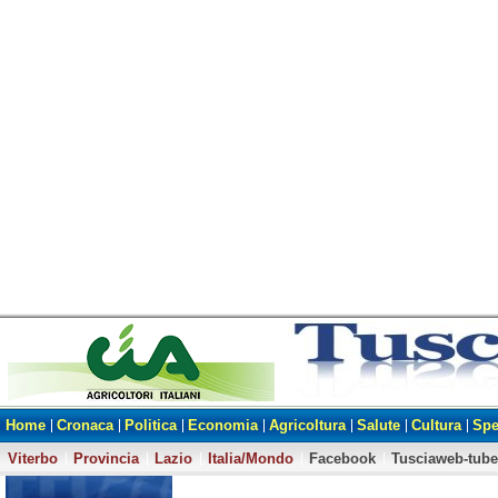
Home
Cronaca
Politica
Economia
Agricoltura
Salute
Cultura
Spe
Viterbo
Provincia
Lazio
Italia/Mondo
Facebook
Tusciaweb-tube