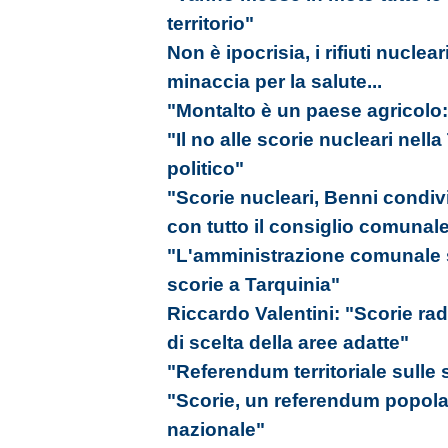
territorio"
Non è ipocrisia, i rifiuti nucle
minaccia per la salute...
"Montalto è un paese agricolo:
"Il no alle scorie nucleari nell
politico"
"Scorie nucleari, Benni condivi
con tutto il consiglio comunal
"L'amministrazione comunale si
scorie a Tarquinia"
Riccardo Valentini: "Scorie radi
di scelta della aree adatte"
"Referendum territoriale sulle 
"Scorie, un referendum popolar
nazionale"