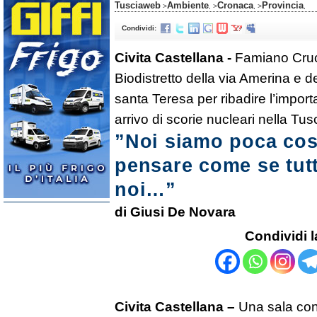
Tusciaweb
Ambiente
Cronaca
Provincia
>
, >
, >
,
Condividi:
Civita Castellana -
Famiano Cruci
Biodistretto della via Amerina e de
santa Teresa per ribadire l’import
arrivo di scorie nucleari nella Tus
”Noi siamo poca co
pensare come se tut
noi…”
di Giusi De Novara
Condividi l
Civita Castellana –
Una sala cons