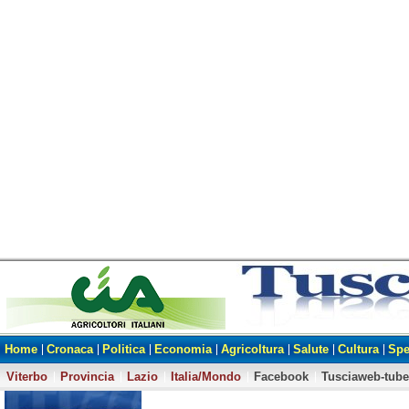
Home
Cronaca
Politica
Economia
Agricoltura
Salute
Cultura
Spe
Viterbo
Provincia
Lazio
Italia/Mondo
Facebook
Tusciaweb-tube