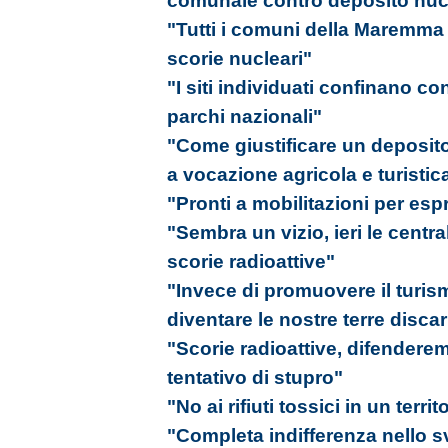
comunale contro deposito nuc
"Tutti i comuni della Maremma s
scorie nucleari"
"I siti individuati confinano c
parchi nazionali"
"Come giustificare un deposito 
a vocazione agricola e turistic
"Pronti a mobilitazioni per esp
"Sembra un vizio, ieri le centr
scorie radioattive"
"Invece di promuovere il turis
diventare le nostre terre disca
"Scorie radioattive, difenderem
tentativo di stupro"
"No ai rifiuti tossici in un terri
"Completa indifferenza nello 