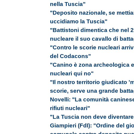
nella Tuscia"
"Deposito nazionale, se mettiamo
uccidiamo la Tuscia"
"Battistoni dimentica che nel 2
nucleare il suo cavallo di batta
"Contro le scorie nucleari arriv
del Codacons"
"Canino è zona archeologica e 
nucleari qui no"
"Il nostro territorio giudicato 
scorie, serve una grande battagl
Novelli: "La comunità caninese
rifiuti nucleari"
"La Tuscia non deve diventare l
Giampieri (FdI): "Ordine del gi