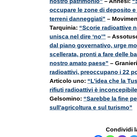
nostro patrimonio”
– Annesi:
“
occupare le zone di deposito e
terreni danneggiati”
– Moviment
Tarquinia:
“Scorie radioattive ne
unisca nel dire ‘no’”
– Assotus
dal piano governativo, urge mo
scellerata, pronti a fare delle ba
nostro amato paese”
– Granieri
radioattivi, preoccupano i 22 po
Articolo uno:
“L’idea che la Tus
rifiuti radioattivi è inconcepibil
Gelsomino:
“Sarebbe la fine p
sull’agricoltura e sul turismo”
Condividi l