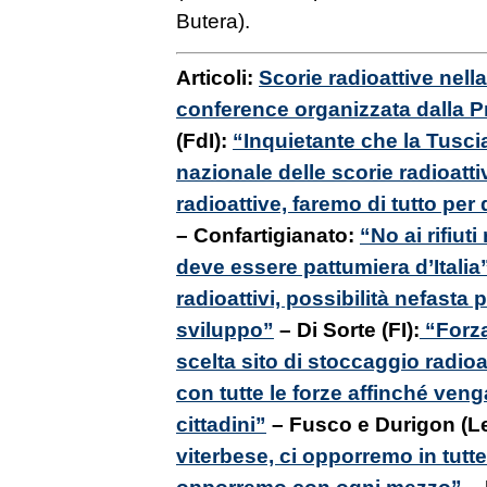
Butera).
Articoli:
Scorie radioattive nella
conference organizzata dalla P
(FdI):
“Inquietante che la Tusci
nazionale delle scorie radioatti
radioattive, faremo di tutto per 
– Confartigianato:
“No ai rifiuti
deve essere pattumiera d’Italia
radioattivi, possibilità nefasta 
sviluppo”
– Di Sorte (FI):
“Forza 
scelta sito di stoccaggio radioa
con tutte le forze affinché venga
cittadini”
– Fusco e Durigon (L
viterbese, ci opporremo in tutte
opporremo con ogni mezzo”
– 