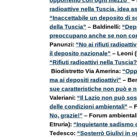
radioattive nella Tuscia, idea 
“Inaccettabile un deposito di s
della Tuscia”
– Baldinelli:
“Depos
preoccupano anche se non c
Panunzi:
“No ai rifiuti radioatt
il deposito nazionale”
– Leoni 
“Rifiuti radioattivi nella Tuscia
Biodistretto Via Amerina:
“Opp
ma ai depositi radioattivi”
– Ben
sue caratteristiche non può e 
Valeriani:
“Il Lazio non può sos
delle condizioni ambientali”
– F
No, grazie!”
– Forum ambientalis
Etruria):
“Inquietante sadismo co
Tedesco:
“Sosterrò Giulivi in o