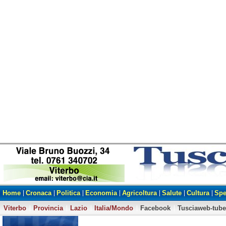
Home
Cronaca
Politica
Economia
Agricoltura
Salute
Cultura
Spe
Viterbo
Provincia
Lazio
Italia/Mondo
Facebook
Tusciaweb-tube