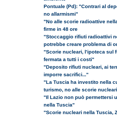
Pontuale (Pd): "Contrari al depos
no allarmismi"
"No alle scorie radioattive nel
firme in 48 ore
"Stoccaggio rifiuti radioattivi 
potrebbe creare problema di o
"Scorie nucleari, l'ipoteca sul 
fermata a tutti i costi"
"Deposito rifiuti nucleari, ai t
imporre sacrifici..."
"La Tuscia ha investito nella c
turismo, no alle scorie nuclear
"Il Lazio non può permettersi u
nella Tuscia"
"Scorie nucleari nella Tuscia,