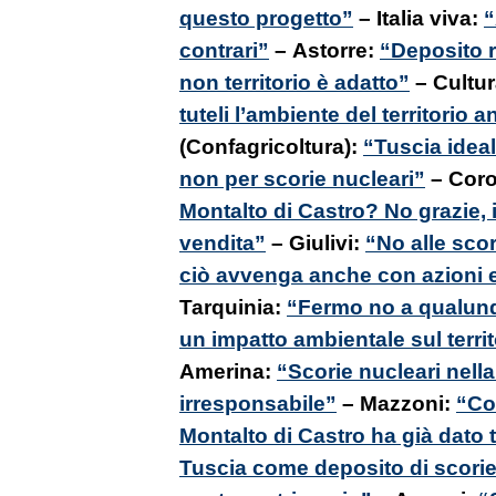
questo progetto”
– Italia viva:
“
contrari”
– Astorre:
“Deposito ri
non territorio è adatto”
– Cultur
tuteli l’ambiente del territorio 
(Confagricoltura):
“Tuscia ideal
non per scorie nucleari”
– Coro
Montalto di Castro? No grazie, 
vendita”
– Giulivi:
“No alle sco
ciò avvenga anche con azioni e
Tarquinia:
“Fermo no a qualunqu
un impatto ambientale sul territ
Amerina:
“Scorie nucleari nella
irresponsabile”
– Mazzoni:
“Con
Montalto di Castro ha già dato 
Tuscia come deposito di scorie,