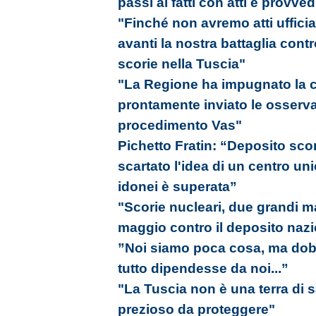
passi ai fatti con atti e provved
"Finché non avremo atti ufficia
avanti la nostra battaglia cont
scorie nella Tuscia"
"La Regione ha impugnato la ca
prontamente inviato le osserva
procedimento Vas"
Pichetto Fratin: “Deposito sco
scartato l'idea di un centro uni
idonei è superata”
"Scorie nucleari, due grandi ma
maggio contro il deposito naz
”Noi siamo poca cosa, ma do
tutto dipendesse da noi...”
"La Tuscia non è una terra di s
prezioso da proteggere"