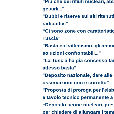
"Più che dei rifiuti nucleari, 
gestirli..."
"Dubbi e riserve sui siti ritenuti
radioattivi"
“Ci sono zone con caratteristic
Tuscia”
"Basta col vittimismo, gli amm
soluzioni confrontabili..."
"La Tuscia ha già concesso tan
adesso basta"
"Deposito nazionale, dare alle 
osservazioni non è corretto"
"Proposta di proroga per l’ela
e tavolo tecnico permanente a d
“Deposito scorie nucleari, p
per chiedere di allungare i tem