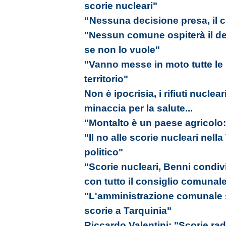
scorie nucleari"
“Nessuna decisione presa, il c
"Nessun comune ospiterà il depo
se non lo vuole"
"Vanno messe in moto tutte le in
territorio"
Non è ipocrisia, i rifiuti nucle
minaccia per la salute...
"Montalto è un paese agricolo:
"Il no alle scorie nucleari nell
politico"
"Scorie nucleari, Benni condivi
con tutto il consiglio comunal
"L'amministrazione comunale si
scorie a Tarquinia"
Riccardo Valentini: "Scorie radi