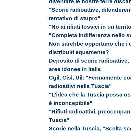
diventare le nostre terre disca
"Scorie radioattive, difenderem
tentativo di stupro"
"No ai rifiuti tossici in un terri
"Completa indifferenza nello 
Non sarebbe opportuno che i de
distribuiti equamente?
Deposito di scorie radioattive, l
aree idonee in Italia
Cgil, Cisl, Uil: "Fermamente cont
radioattivi nella Tuscia"
"L’idea che la Tuscia possa ospit
è inconcepibile"
"Rifiuti radioattivi, preoccupano
Tuscia"
Scorie nella Tuscia, "Scelta sce