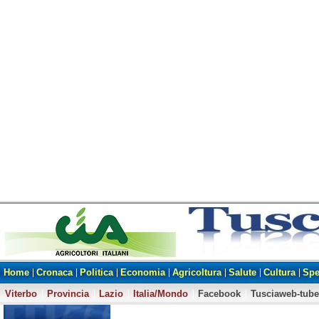
Home
Cronaca
Politica
Economia
Agricoltura
Salute
Cultura
Spe
Viterbo
Provincia
Lazio
Italia/Mondo
Facebook
Tusciaweb-tube