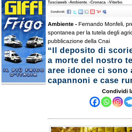
Tusciaweb
Ambiente
Cronaca
Viterbo
>
, >
, >
,
Condividi:
Ambiente -
Fernando Monfeli, pr
spontanea per la tutela degli agric
pubblicazione della Cnai
“Il deposito di scor
a morte del nostro ter
aree idonee ci sono 
capannoni e case rur
Condividi l