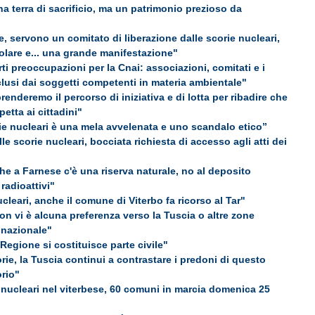
a terra di sacrificio, ma un patrimonio prezioso da
, servono un comitato di liberazione dalle scorie nucleari,
lare e... una grande manifestazione"
rti preoccupazioni per la Cnai: associazioni, comitati e i
sclusi dai soggetti competenti in materia ambientale"
prenderemo il percorso di iniziativa e di lotta per ribadire che
petta ai cittadini"
rie nucleari è una mela avvelenata e uno scandalo etico”
le scorie nucleari, bocciata richiesta di accesso agli atti dei
he a Farnese c'è una riserva naturale, no al deposito
 radioattivi"
cleari, anche il comune di Viterbo fa ricorso al Tar"
on vi è alcuna preferenza verso la Tuscia o altre zone
a nazionale"
 Regione si costituisce parte civile"
rie, la Tuscia continui a contrastare i predoni di questo
orio"
nucleari nel viterbese, 60 comuni in marcia domenica 25