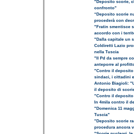
"Deposito scorie, c
confronto"
“Deposito scorie nu
procederà con decr
"Fratin smentisce s
accordo con i territ
"Dalla capitale un 
Coldiretti Lazio pr
nella Tuscia
"Il Pd da sempre con
anteporre al profitt
"Contro il deposito
sindaci, i cittadini 
Antonio Biagioli: "
il deposito di scori
"Contro il deposito
In 4mila contro il d
"Domenica 11 maggio
Tuscia"
"Deposito scorie ra
procedura ancora va
"Scorie nucleari, le