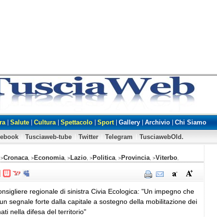
ra
Salute
Cultura
Spettacolo
Sport
Gallery
Archivio
Chi Siamo
cebook
Tusciaweb-tube
Twitter
Telegram
TusciawebOld.
Cronaca
Economia
Lazio
Politica
Provincia
Viterbo
 >
, >
, >
, >
, >
, >
,
consigliere regionale di sinistra Civia Ecologica: "Un impegno che
un segnale forte dalla capitale a sostegno della mobilitazione dei
ti nella difesa del territorio"