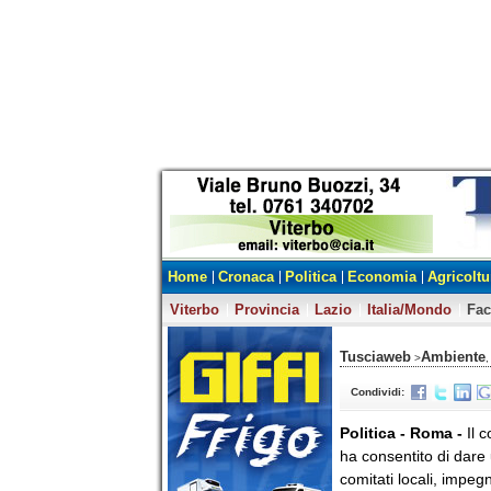
Home
Cronaca
Politica
Economia
Agricoltu
Viterbo
Provincia
Lazio
Italia/Mondo
Fa
Tusciaweb
Ambiente
>
,
Condividi:
Politica - Roma -
Il 
ha consentito di dare 
comitati locali, impegna