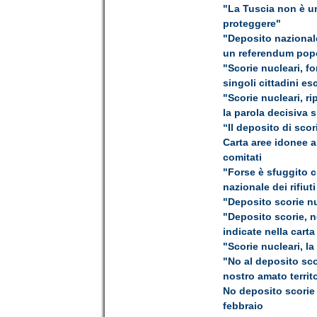
"La Tuscia non è un
proteggere"
"Deposito nazionale
un referendum popo
"Scorie nucleari, fo
singoli cittadini e
"Scorie nucleari, ri
la parola decisiva s
“Il deposito di sco
Carta aree idonee al
comitati
"Forse è sfuggito c
nazionale dei rifiuti
"Deposito scorie nu
"Deposito scorie, n
indicate nella cart
"Scorie nucleari, la
"No al deposito sco
nostro amato territ
No deposito scorie 
febbraio