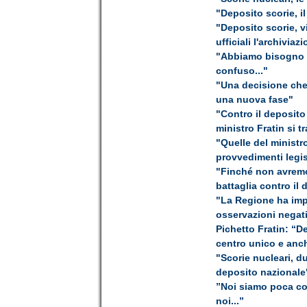
"Deposito scorie, il
"Deposito scorie, v
ufficiali l'archiviaz
"Abbiamo bisogno di
confuso..."
"Una decisione che 
una nuova fase"
"Contro il deposito
ministro Fratin si t
"Quelle del ministro
provvedimenti legis
"Finché non avremo 
battaglia contro il
"La Regione ha impu
osservazioni negat
Pichetto Fratin: “D
centro unico e anche
"Scorie nucleari, d
deposito nazionale
”Noi siamo poca c
noi...”