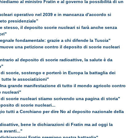
hiediamo al ministro Fratin e al governo la possibilità di un
cleari operativo nel 2039 e in mancanza d'accordo si
eto presidenziale”
e stesso, il deposito scorie nucleari si farà anche senza
ori"
segnale fondamentale: grazie a chi difende la Tuscia"
omuove una petizione contro il deposito di scorie nucleari
trario al deposito di scorie radioattive, la salute è da
o"
 di scorie, sostengo e porterò in Europa la battaglia dei
e tutte le associatizioni"
Una grande manifestazione di tutto il mondo agricolo contro
e nucleari"
 di scorie nucleari stiamo scrivendo una pagina di storia"
eposito di scorie nucleari...
 tutti a Corchiano per dire No al deposito nazionale della
dioattive, bene le dichiarazioni di Fratin ma ad oggi la
 avanti..."
 dichiarazioni Fratin premiano nostra battaglia"