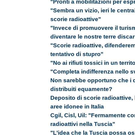
"Pronti a mobilitazioni per esp
"Sembra un vizio, ieri le centr
scorie radioattive"
"Invece di promuovere il turis
diventare le nostre terre disca
"Scorie radioattive, difenderem
tentativo di stupro"
"No ai rifiuti tossici in un terri
"Completa indifferenza nello 
Non sarebbe opportuno che i de
distribuiti equamente?
Deposito di scorie radioattive, l
aree idonee in Italia
Cgil, Cisl, Uil: "Fermamente cont
radioattivi nella Tuscia"
"L’idea che la Tuscia possa ospit