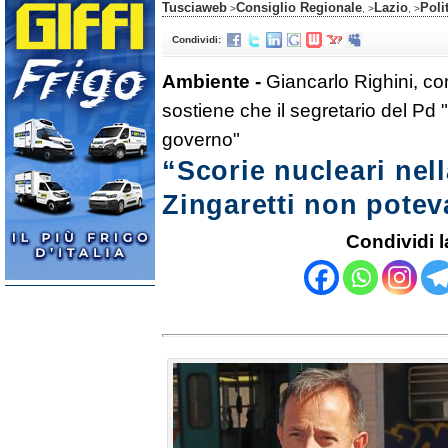
Tusciaweb
Consiglio Regionale
Lazio
Poli
>
, >
, >
Condividi:
Ambiente -
Giancarlo Righini, con
sostiene che il segretario del Pd 
governo"
“Scorie nucleari nell
Zingaretti non pote
Condividi l