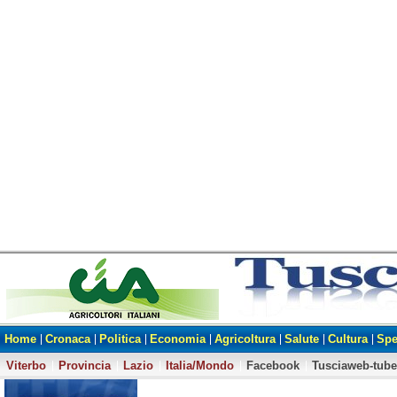
Home
Cronaca
Politica
Economia
Agricoltura
Salute
Cultura
Spe
Viterbo
Provincia
Lazio
Italia/Mondo
Facebook
Tusciaweb-tube