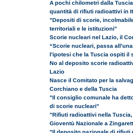
A pochi chilometri dalla Tusci
quantità di rifiuti radioattivi in I
"Depositi di scorie, incolmabile
territoriali e le istituzioni"
Scorie nucleari nel Lazio, il C
“Scorie nucleari, passa all’una
l’ipotesi che la Tuscia ospiti il 
No al deposito scorie radioattiv
Lazio
Nasce il Comitato per la salvagu
Corchiano e della Tuscia
"Il consiglio comunale ha detto
di scorie nucleari"
"Rifiuti radioattivi nella Tuscia
Gioventù Nazionale a Zingarett
"Il deposito nazionale di rifiuti 