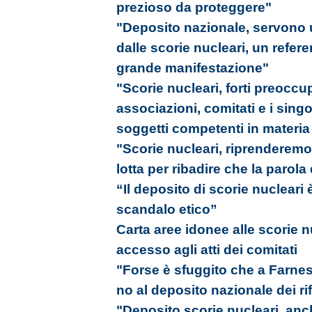
prezioso da proteggere"
"Deposito nazionale, servono u
dalle scorie nucleari, un refer
grande manifestazione"
"Scorie nucleari, forti preoccu
associazioni, comitati e i singol
soggetti competenti in materia
"Scorie nucleari, riprenderemo i
lotta per ribadire che la parola 
“Il deposito di scorie nuclear
scandalo etico”
Carta aree idonee alle scorie nu
accesso agli atti dei comitati
"Forse è sfuggito che a Farnes
no al deposito nazionale dei rifi
"Deposito scorie nucleari, anc