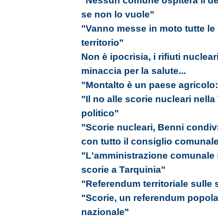
"Nessun comune ospiterà il depo
se non lo vuole"
"Vanno messe in moto tutte le in
territorio"
Non è ipocrisia, i rifiuti nucle
minaccia per la salute...
"Montalto è un paese agricolo:
"Il no alle scorie nucleari nell
politico"
"Scorie nucleari, Benni condivi
con tutto il consiglio comunal
"L'amministrazione comunale si
scorie a Tarquinia"
"Referendum territoriale sulle 
"Scorie, un referendum popolar
nazionale"