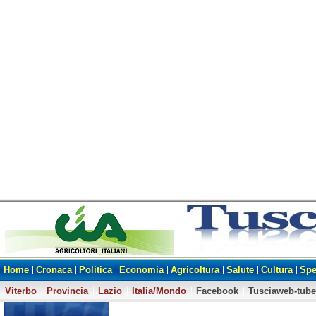
Home
Cronaca
Politica
Economia
Agricoltura
Salute
Cultura
Spe
Viterbo
Provincia
Lazio
Italia/Mondo
Facebook
Tusciaweb-tube