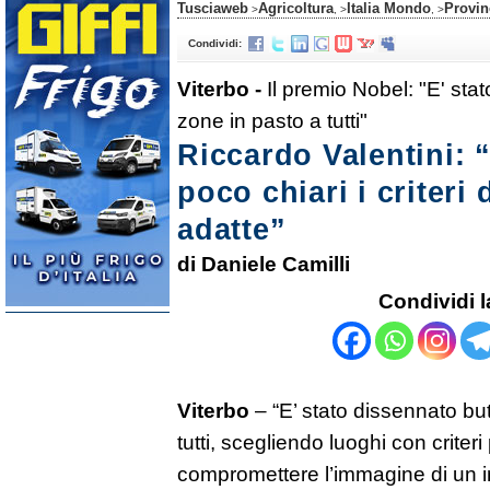
Tusciaweb
Agricoltura
Italia Mondo
Provin
>
, >
, >
Condividi:
Viterbo -
Il premio Nobel: "E' sta
zone in pasto a tutti"
Riccardo Valentini: “
poco chiari i criteri 
adatte”
di Daniele Camilli
Condividi l
Viterbo
– “E’ stato dissennato bu
tutti, scegliendo luoghi con criteri 
compromettere l’immagine di un in