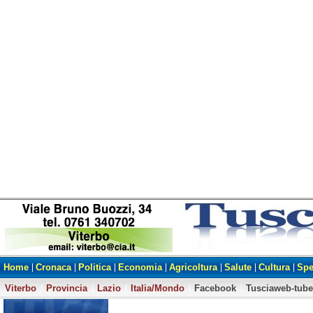
Home
Cronaca
Politica
Economia
Agricoltura
Salute
Cultura
Spe
Viterbo
Provincia
Lazio
Italia/Mondo
Facebook
Tusciaweb-tube