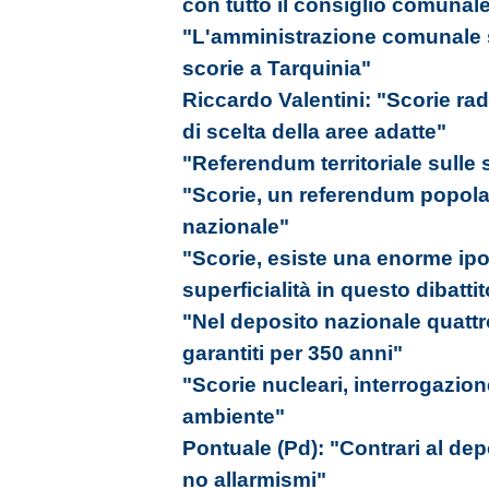
con tutto il consiglio comunal
"L'amministrazione comunale si
scorie a Tarquinia"
Riccardo Valentini: "Scorie radi
di scelta della aree adatte"
"Referendum territoriale sulle 
"Scorie, un referendum popolar
nazionale"
"Scorie, esiste una enorme ipo
superficialità in questo dibattito
"Nel deposito nazionale quattro
garantiti per 350 anni"
"Scorie nucleari, interrogazio
ambiente"
Pontuale (Pd): "Contrari al depos
no allarmismi"