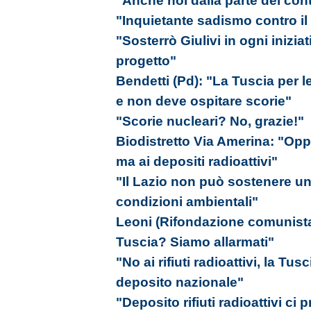
"Anche noi dalla parte dei cont
"Inquietante sadismo contro il 
"Sosterrò Giulivi in ogni inizi
progetto"
Bendetti (Pd): "La Tuscia per l
e non deve ospitare scorie"
"Scorie nucleari? No, grazie!"
Biodistretto Via Amerina: "Op
ma ai depositi radioattivi"
"Il Lazio non può sostenere un 
condizioni ambientali"
Leoni (Rifondazione comunista):
Tuscia? Siamo allarmati"
"No ai rifiuti radioattivi, la Tu
deposito nazionale"
"Deposito rifiuti radioattivi 