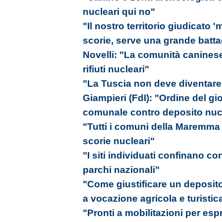
nucleari qui no"
"Il nostro territorio giudicato 
scorie, serve una grande battagl
Novelli: "La comunità caninese
rifiuti nucleari"
"La Tuscia non deve diventare l
Giampieri (FdI): "Ordine del gi
comunale contro deposito nuc
"Tutti i comuni della Maremma s
scorie nucleari"
"I siti individuati confinano c
parchi nazionali"
"Come giustificare un deposito 
a vocazione agricola e turistic
"Pronti a mobilitazioni per esp