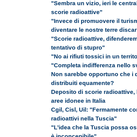
"Sembra un vizio, ieri le centr
scorie radioattive"
"Invece di promuovere il turis
diventare le nostre terre disca
"Scorie radioattive, difenderem
tentativo di stupro"
"No ai rifiuti tossici in un terri
"Completa indifferenza nello 
Non sarebbe opportuno che i de
distribuiti equamente?
Deposito di scorie radioattive, l
aree idonee in Italia
Cgil, Cisl, Uil: "Fermamente cont
radioattivi nella Tuscia"
"L’idea che la Tuscia possa ospit
è inconcepibile"