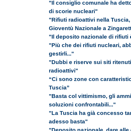
"Il consiglio comunale ha detto
di scorie nucleari"
"Rifiuti radioattivi nella Tuscia
Gioventù Nazionale a Zingarett
"Il deposito nazionale di rifiuti 
"Più che dei rifiuti nucleari, 
gestirli..."
"Dubbi e riserve sui siti ritenuti
radioattivi"
“Ci sono zone con caratteristic
Tuscia”
"Basta col vittimismo, gli amm
soluzioni confrontabili..."
"La Tuscia ha già concesso tan
adesso basta"
"Deposito nazionale, dare alle 