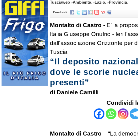
Tusciaweb
Ambiente
Lazio
Provincia
>
, >
, >
,
Condividi:
Montalto di Castro -
E' la propos
Italia Giuseppe Onufrio - Ieri l'a
dall'associazione Orizzonte per dire
Tuscia
“Il deposito naziona
dove le scorie nucle
presenti”
di Daniele Camilli
Condividi l
Montalto di Castro
– “La democra