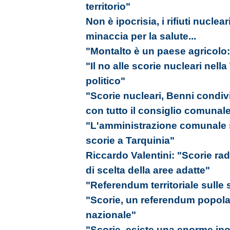
territorio"
Non è ipocrisia, i rifiuti nucle
minaccia per la salute...
"Montalto è un paese agricolo:
"Il no alle scorie nucleari nell
politico"
"Scorie nucleari, Benni condivi
con tutto il consiglio comunal
"L'amministrazione comunale si
scorie a Tarquinia"
Riccardo Valentini: "Scorie radi
di scelta della aree adatte"
"Referendum territoriale sulle 
"Scorie, un referendum popolar
nazionale"
"Scorie, esiste una enorme ipo