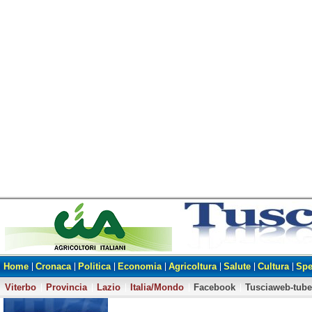
Home
Cronaca
Politica
Economia
Agricoltura
Salute
Cultura
Spe
Viterbo
Provincia
Lazio
Italia/Mondo
Facebook
Tusciaweb-tube