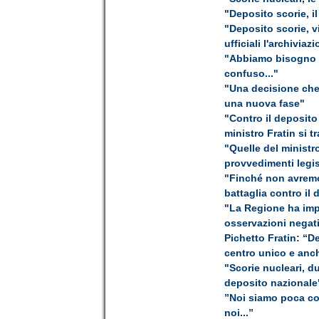
"Deposito scorie, il
"Deposito scorie, v
ufficiali l'archiviaz
"Abbiamo bisogno di
confuso..."
"Una decisione che 
una nuova fase"
"Contro il deposito
ministro Fratin si t
"Quelle del ministro
provvedimenti legis
"Finché non avremo 
battaglia contro il
"La Regione ha impu
osservazioni negat
Pichetto Fratin: “D
centro unico e anche
"Scorie nucleari, d
deposito nazionale
”Noi siamo poca c
noi...”