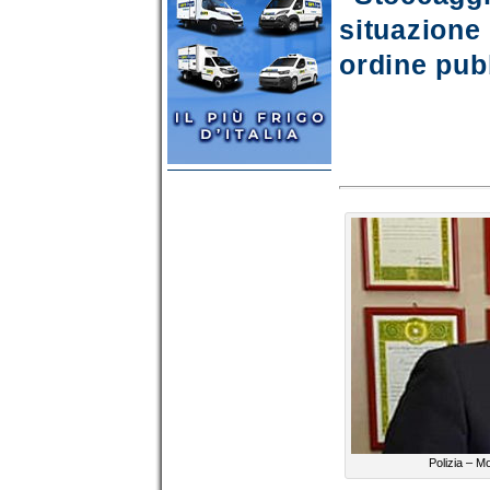
situazione
ordine pub
Polizia – M