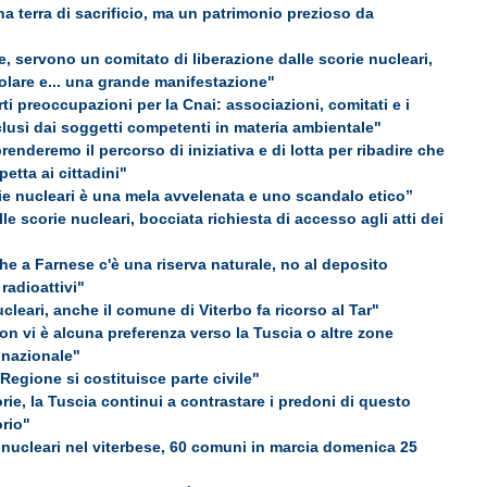
a terra di sacrificio, ma un patrimonio prezioso da
, servono un comitato di liberazione dalle scorie nucleari,
lare e... una grande manifestazione"
rti preoccupazioni per la Cnai: associazioni, comitati e i
sclusi dai soggetti competenti in materia ambientale"
prenderemo il percorso di iniziativa e di lotta per ribadire che
petta ai cittadini"
rie nucleari è una mela avvelenata e uno scandalo etico”
le scorie nucleari, bocciata richiesta di accesso agli atti dei
he a Farnese c'è una riserva naturale, no al deposito
 radioattivi"
cleari, anche il comune di Viterbo fa ricorso al Tar"
on vi è alcuna preferenza verso la Tuscia o altre zone
a nazionale"
 Regione si costituisce parte civile"
rie, la Tuscia continui a contrastare i predoni di questo
orio"
nucleari nel viterbese, 60 comuni in marcia domenica 25