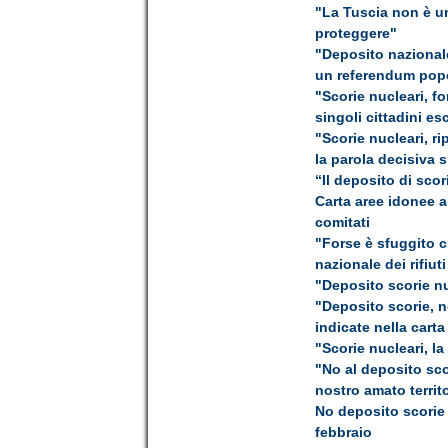
"La Tuscia non è un
proteggere"
"Deposito nazionale
un referendum popo
"Scorie nucleari, fo
singoli cittadini e
"Scorie nucleari, ri
la parola decisiva s
“Il deposito di sco
Carta aree idonee al
comitati
"Forse è sfuggito c
nazionale dei rifiuti
"Deposito scorie nu
"Deposito scorie, n
indicate nella cart
"Scorie nucleari, la
"No al deposito sco
nostro amato territ
No deposito scorie 
febbraio