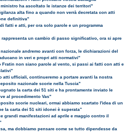
 ministro ha ascoltato le istanze dei territori"
igilanza alta fino a quando non verrà decretata con atti
ione definitiva"
 fatti e atti, per ora solo parole e un programma
rappresenta un cambio di passo significativo, ora si apre
 nazionale andremo avanti con forza, le dichiarazioni del
raducano in veri e propri atti normativi"
 Fratin non siano parole al vento, si passi ai fatti con atti e
lativi"
atti ufficiali, continueremo a portare avanti la nostra
 deposito nazionale scorie nella Tuscia"
gnato la carta dei 51 siti e ha prontamente inviato le
ive al procedimento Vas"
eposito scorie nucleari, ormai abbiamo scartato l'idea di un
 la carta dei 51 siti idonei è superata”
ue grandi manifestazioni ad aprile e maggio contro il
"
osa, ma dobbiamo pensare come se tutto dipendesse da