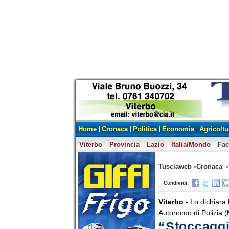
Home
Cronaca
Politica
Economia
Agricoltu
Viterbo
Provincia
Lazio
Italia/Mondo
Fa
Tusciaweb
Cronaca
>
, >
Condividi:
Viterbo -
Lo dichiara
Autonomo di Polizia 
“Stoccaggio