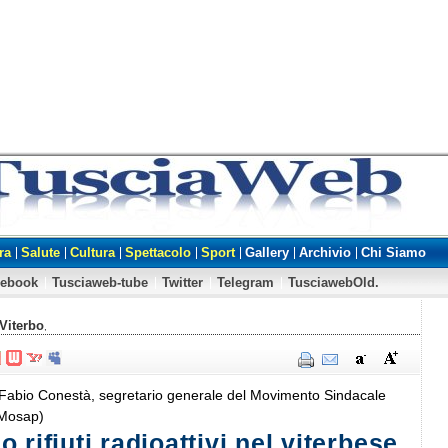
ra
Salute
Cultura
Spettacolo
Sport
Gallery
Archivio
Chi Siamo
cebook
Tusciaweb-tube
Twitter
Telegram
TusciawebOld.
Viterbo
,
 Fabio Conestà, segretario generale del Movimento Sindacale
(Mosap)
 rifiuti radioattivi nel viterbese,