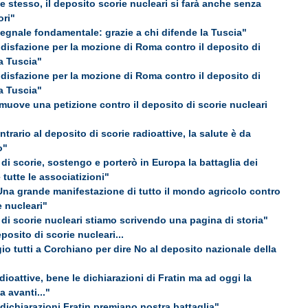
e stesso, il deposito scorie nucleari si farà anche senza
ori"
segnale fondamentale: grazie a chi difende la Tuscia"
disfazione per la mozione di Roma contro il deposito di
la Tuscia"
disfazione per la mozione di Roma contro il deposito di
la Tuscia"
omuove una petizione contro il deposito di scorie nucleari
trario al deposito di scorie radioattive, la salute è da
o"
 di scorie, sostengo e porterò in Europa la battaglia dei
e tutte le associatizioni"
Una grande manifestazione di tutto il mondo agricolo contro
e nucleari"
 di scorie nucleari stiamo scrivendo una pagina di storia"
eposito di scorie nucleari...
 tutti a Corchiano per dire No al deposito nazionale della
dioattive, bene le dichiarazioni di Fratin ma ad oggi la
 avanti..."
 dichiarazioni Fratin premiano nostra battaglia"