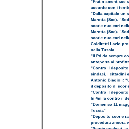
"Fratin smentisce s
accordo con i territ
"Dalla capitale un 
Marotta (Sce): "Sod
scorie nucleari nel
Marotta (Sce): "Sod
scorie nucleari nel
Coldiretti Lazio pr
nella Tuscia
"Il Pd da sempre con
anteporre al profitt
"Contro il deposito
sindaci, i cittadini 
Antonio Biagioli: "
il deposito di scori
"Contro il deposito
In 4mila contro il d
"Domenica 11 maggio
Tuscia"
"Deposito scorie ra
procedura ancora va
"Scorie nucleari, le