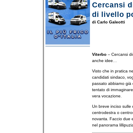
Cercansi d
di livello
di Carlo Galeotti
Viterbo
– Cercansi dis
anche idee…
Visto che in pratica n
candidati sindaco, vogl
passato abbiamo già ce
tentato di immaginare
vera vocazione.
Un breve inciso sulle 
centrodestra o centro
novanta. Faccio due 
nel panorama lillipuzi