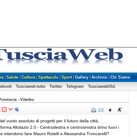
ra
Salute
Cultura
Spettacolo
Sport
Gallery
Archivio
Chi Siamo
cebook
Tusciaweb-tube
Twitter
Telegram
TusciawebOld.
Provincia
Viterbo
, >
,
Nel vuoto assoluto di progetti per il futuro della città,
orma Altolazio 2.0 - Centrodestra e centrosinistra tirino fuori i
e intendono fare Mauro Rotelli e Alessandra Troncarelli?