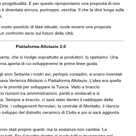
le progettualità. E per questo riproponiamo una proposta di non
 è diventata ancora, purtroppo, vecchia. Il che la dice lunga sulla
te.
 vuoto assoluto di idee attuale, vuole essere una proposta
n confronto serio sul futuro della città.
Piattaforma Altolazio 2.0
rta, che si rivolge soprattutto ai produttori, lo ripetiamo. Una
rma aperta di cui svilupperemo le prime linee guida.
 anni Settanta i nostri avi, perlopiù contadini, si erano inventati
va Vertenza Altolazio o Piattaforma Altolazio. L’idea era quella
ro le priorità per sviluppare la Tuscia. Vado a braccio.
 riunioni tra amministrazioni, partiti e sindacati e si
ità. Sempre a braccio, ci sarà stato dentro il raddoppio della
Orte, i collegamenti ferroviari, la centrale di Montalto, il rilancio
o sviluppo del distretto ceramico di Civita e poi si sarà aggiunta
anno stati proprio questi, ma la sostanza non cambia. La
er tutti. Era il quadro dentro al quale tutti si muovevano nel