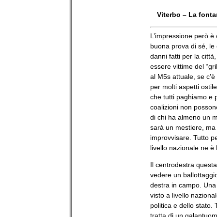
Viterbo – La fonta
L’impressione però è 
buona prova di sé, le 
danni fatti per la cit
essere vittime del “gr
al M5s attuale, se c’è 
per molti aspetti ostil
che tutti paghiamo e p
coalizioni non possono
di chi ha almeno un mi
sarà un mestiere, ma
improvvisare. Tutto p
livello nazionale ne è 
Il centrodestra questa 
vedere un ballottaggi
destra in campo. Una u
visto a livello nazion
politica e dello stato
tratta di un galantuo