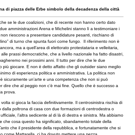
na di piazza delle Erbe simbolo della decadenza della città
che se le due coalizioni, che di recente non hanno certo dato
due amministrazioni Arena e Michelini stanno lì a testimoniare i
tà, non riescono a presentare candidature pesanti, rischiano di
illino” di turno che spunta fuori come fungo. Il riferimento non è
ancora, ma a quell’area di elettorato protestataria e velleitaria,
e alle prassi democratiche, che a livello nazionale ha fatto disastri,
agheremo nei prossimi anni. Il tutto per dire che le due
 più giocare. E non è detto affatto che gli outsider siano meglio
nimo di esperienza politica e amministrativa. La politica non
 è sicuramente un’arte e una competenza che non si può
er dire che al peggio non c’è mai fine. Quello che è successo a
la prova.
volta si gioca la faccia definitivamente. Il centrosinistra rischia di
o dalla poltrona di casa con due formazioni di centrodestra o
fficiale, l’altra sedicente al di là di destra e sinistra. Ma abbiamo
ale che cosa questo ha significato, sbandamento totale della
. Tanto che il presidente della repubblica, e fortunatamente che si
mo come Mattarella, ci ha dovuto mettere una pezza.