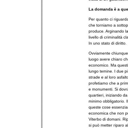
La domanda è a ques
Per quanto ci riguar
che torniamo a sottopo
produce. Arginando la 
livello di criminalit
In uno stato di diritto.
Ovviamente chiunque 
luogo avere chiaro ch
economico. Ma questi l
lungo temine. I due pi
strade e al loro asfalt
profetiamo che a prim
e monumenti. Si dovrà r
quartieri, iniziando 
minimo obbligatorio. 
queste cose essenziali
economica che non pu
Viterbo di domani. Ri
si può metter riparo a