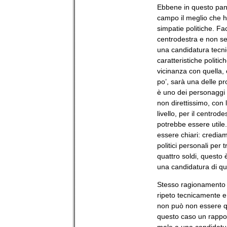
Ebbene in questo pan
campo il meglio che h
simpatie politiche. F
centrodestra e non s
una candidatura tecni
caratteristiche politi
vicinanza con quella, 
po’, sarà una delle pro
è uno dei personaggi p
non direttissimo, con 
livello, per il centro
potrebbe essere utile.
essere chiari: crediam
politici personali per
quattro soldi, questo 
una candidatura di qu
Stesso ragionamento s
ripeto tecnicamente e
non può non essere qu
questo caso un rapport
male a una candidatur