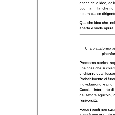
anche delle idee, del
pochi anni fa, che non
nostra classe dirigen
Qualche idea che, nel
aperta e vuole aprire u
Una piattaforma ape
piattafo
Premessa storica: negli
una cosa che si chiama
di chiarire quali fosse
Probabilmente ci furono
individuarono le prior
Cassia, l’interporto di 
del settore agricolo, l
l’università.
Forse i punti non sar
piattaforma era utile p