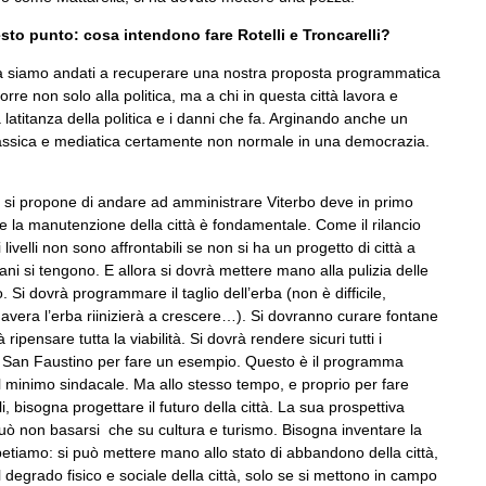
to punto: cosa intendono fare Rotelli e Troncarelli?
da siamo andati a recuperare una nostra proposta programmatica
rre non solo alla politica, ma a chi in questa città lavora e
latitanza della politica e i danni che fa. Arginando anche un
à classica e mediatica certamente non normale in una democrazia.
si propone di andare ad amministrare Viterbo deve in primo
e la manutenzione della città è fondamentale. Come il rilancio
ivelli non sono affrontabili se non si ha un progetto di città a
ani si tengono. E allora si dovrà mettere mano alla pulizia delle
o. Si dovrà programmare il taglio dell’erba (non è difficile,
avera l’erba riinizierà a crescere…). Si dovranno curare fontane
ipensare tutta la viabilità. Si dovrà rendere sicuri tutti i
da San Faustino per fare un esempio. Questo è il programma
Il minimo sindacale. Ma allo stesso tempo, e proprio per fare
, bisogna progettare il futuro della città. La sua prospettiva
ò non basarsi che su cultura e turismo. Bisogna inventare la
petiamo: si può mettere mano allo stato di abbandono della città,
l degrado fisico e sociale della città, solo se si mettono in campo