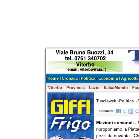
Home
Cronaca
Politica
Economia
Agricoltu
Viterbo
Provincia
Lazio
Italia/Mondo
Fa
Tusciaweb
Politica
>
, >
Condividi:
Elezioni comunali -
riproponiamo la Piattaf
pezzi da novanta - Ch