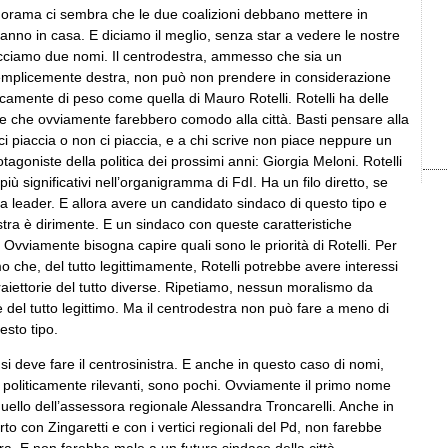
orama ci sembra che le due coalizioni debbano mettere in
anno in casa. E diciamo il meglio, senza star a vedere le nostre
acciamo due nomi. Il centrodestra, ammesso che sia un
emplicemente destra, non può non prendere in considerazione
camente di peso come quella di Mauro Rotelli. Rotelli ha delle
che che ovviamente farebbero comodo alla città. Basti pensare alla
ci piaccia o non ci piaccia, e a chi scrive non piace neppure un
tagoniste della politica dei prossimi anni: Giorgia Meloni. Rotelli
iù significativi nell’organigramma di FdI. Ha un filo diretto, se
la leader. E allora avere un candidato sindaco di questo tipo e
destra è dirimente. E un sindaco con queste caratteristiche
 Ovviamente bisogna capire quali sono le priorità di Rotelli. Per
o che, del tutto legittimamente, Rotelli potrebbe avere interessi
 traiettorie del tutto diverse. Ripetiamo, nessun moralismo da
è del tutto legittimo. Ma il centrodestra non può fare a meno di
esto tipo.
i deve fare il centrosinistra. E anche in questo caso di nomi,
 politicamente rilevanti, sono pochi. Ovviamente il primo nome
ello dell’assessora regionale Alessandra Troncarelli. Anche in
o con Zingaretti e con i vertici regionali del Pd, non farebbe
a. E non farebbe male a un futuro sindaco della città.